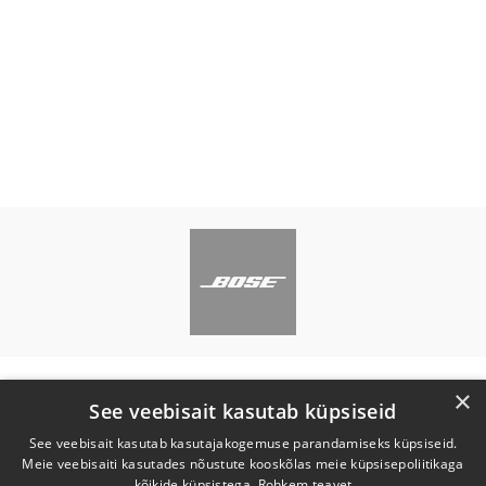
×
See veebisait kasutab küpsiseid
See veebisait kasutab kasutajakogemuse parandamiseks küpsiseid.
Meie veebisaiti kasutades nõustute kooskõlas meie küpsisepoliitikaga
kõikide küpsistega.
Rohkem teavet