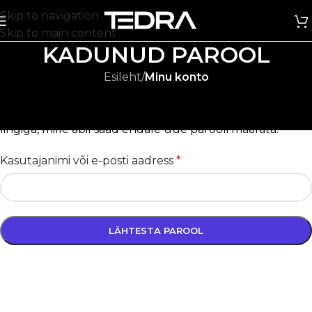
Skip to navigation
Skip to main content
KADUNUD PAROOL
Esileht
/
Minu konto
Kaotasid või unustasid parooli? Palun sisesta oma
kasutajanimi või e-posti aadress. Sulle saadetakse kiri
lingiga, mille abil saad endale uue parooli määrata.
Kasutajanimi või e-posti aadress
*
LÄHTESTA PAROOL