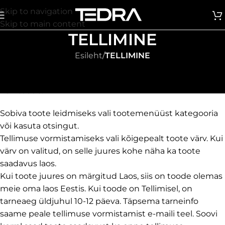
Skip to navigation
Skip to main content
TELLIMINE
Esileht
/
TELLIMINE
KUI VAJAD ABI TOOTE TELLIMISEL
Vali toode.
Sobiva toote leidmiseks vali tootemenüüst kategooria
või kasuta otsingut.
Tellimuse vormistamiseks vali kõigepealt toote värv. Kui
värv on valitud, on selle juures kohe näha ka toote
saadavus laos.
Kui toote juures on märgitud Laos, siis on toode olemas
meie oma laos Eestis. Kui toode on Tellimisel, on
tarneaeg üldjuhul 10-12 päeva. Täpsema tarneinfo
saame peale tellimuse vormistamist e-maili teel. Soovi