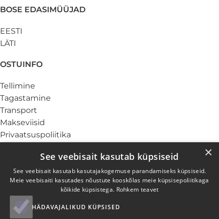
BOSE EDASIMÜÜJAD
EESTI
LÄTI
OSTUINFO
Tellimine
Tagastamine
Transport
Makseviisid
Privaatsuspoliitika
Küpsiste info
×
See veebisait kasutab küpsiseid
TEENUSED
See veebisait kasutab kasutajakogemuse parandamiseks küpsiseid.
Meie veebisaiti kasutades nõustute kooskõlas meie küpsisepoliitikaga
Ärikliendile
kõikide küpsistega.
Rohkem teavet
Garantii ja hooldus
HÄDAVAJALIKUD KÜPSISED
Elektroonikajäätmed