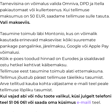
Tarneviisina on võimalus valida Omniva, DPD ja Itella
pakiautomaat või kullerteenus. Kui tellimuse
maksumus on 50 EUR, saadame tellimuse sulle tasuta.
Vali makseviis.
Tasumine toimub läbi Montonio, kus on võimalik
kasutada erinevaid makseviise: kõiki suuremate
pankage pangalinke, järelmaksu, Google või Apple Pay
võimalusi.
Kõik e-poes toodud hinnad on Eurodes ja sisaldavad
ostu hetkel kehtivat käibemaksu.
Tellimuse eest tasumine toimub alati ettemaksuna.
Tellimus jõustub pärast tellimuse täielikku tasumist.
Arve tellitud kauba kohta väljastame e-maili teel peale
tellimuse lõpliku tasumist.
Kui vajad abi või nõu toote valikul, küsi julgelt telefoni
teel 51 06 061 või saada oma küsimus
e-maili
teel.