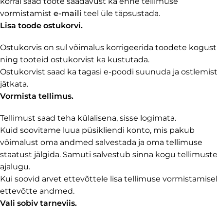
korral saad toote saadavust ka enne tellimuse
vormistamist
e-maili
teel üle täpsustada.
Lisa toode ostukorvi.
Ostukorvis on sul võimalus korrigeerida toodete kogust
ning tooteid ostukorvist ka kustutada.
Ostukorvist saad ka tagasi e-poodi suunuda ja ostlemist
jätkata.
Vormista tellimus.
Tellimust saad teha külalisena, sisse logimata.
Kuid soovitame luua püsikliendi konto, mis pakub
võimalust oma andmed salvestada ja oma tellimuse
staatust jälgida. Samuti salvestub sinna kogu tellimuste
ajalugu.
Kui soovid arvet ettevõttele lisa tellimuse vormistamisel
ettevõtte andmed.
Vali sobiv tarneviis.