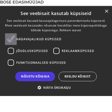
BOSE EDASIMÜÜJAD
×
See veebisait kasutab küpsiseid
EESTI
LÄTI
See veebisait kasutab kasutajakogemuse parandamiseks küpsiseid.
Meie veebisaiti kasutades nõustute kooskõlas meie küpsisepoliitikaga
OSTUINFO
kõikide küpsistega.
Rohkem teavet
HÄDAVAJALIKUD KÜPSISED
Tellimine
Tagastamine
JÕUDLUSKÜPSISED
REKLAAMKÜPSISED
Transport
Makseviisid
FUNKTSIONAALSED KÜPSISED
Privaatsuspoliitika
Küpsiste info
NÕUSTU KÕIGIGA
KEELDU KÕIGIST
TEENUSED
NÄITA ÜKSIKASJU
E-pood
Ostukorv
Minu konto
Ärikliendile
Garantii ja hooldus
Elektroonikajäätmed