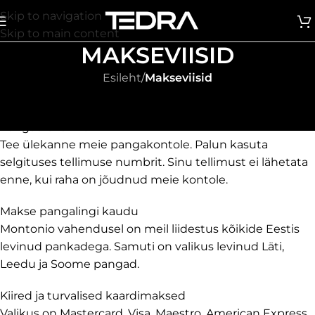
Skip to navigation
Skip to main content
MAKSEVIISID
Esileht
/
Makseviisid
Meie e-poes tasumiseks on järgnevad võimalused:
Pangaülekanne
Tee ülekanne meie pangakontole. Palun kasuta
selgituses tellimuse numbrit. Sinu tellimust ei lähetata
enne, kui raha on jõudnud meie kontole.
Makse pangalingi kaudu
Montonio vahendusel on meil liidestus kõikide Eestis
levinud pankadega. Samuti on valikus levinud Läti,
Leedu ja Soome pangad.
Kiired ja turvalised kaardimaksed
Valikus on Mastercard, Visa, Maestro, American Express,