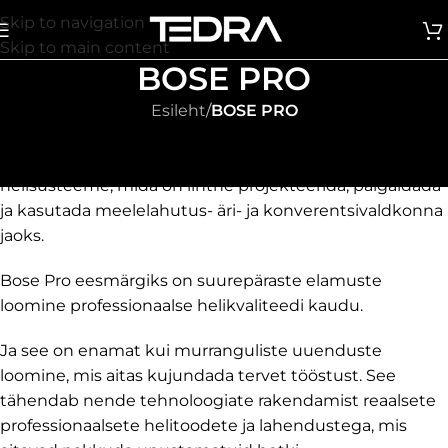
Skip to navigation
Skip to main content
BOSE PRO
Esileht
/
BOSE PRO
Bose Professional
on pühendunud professionaalsele
helikvaliteedile ja on enam kui 50 aastat arendanud
helisüsteeme, mida on lihtne projekteerida, paigaldada
ja kasutada meelelahutus- äri- ja konverentsivaldkonna
jaoks.
Bose Pro eesmärgiks on suurepäraste elamuste
loomine professionaalse helikvaliteedi kaudu.
Ja see on enamat kui murranguliste uuenduste
loomine, mis aitas kujundada tervet tööstust. See
tähendab nende tehnoloogiate rakendamist reaalsete
professionaalsete helitoodete ja lahendustega, mis