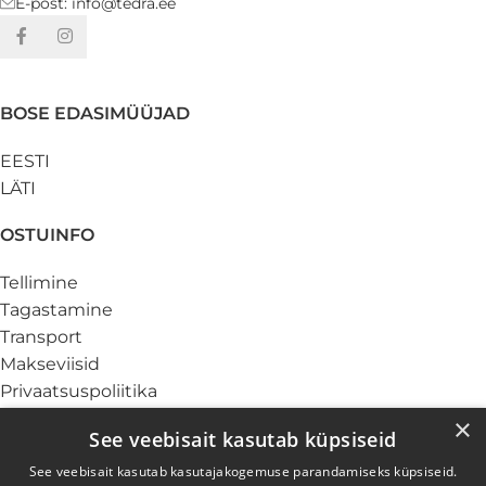
E-post: info@tedra.ee
BOSE EDASIMÜÜJAD
EESTI
LÄTI
OSTUINFO
Tellimine
Tagastamine
Transport
Makseviisid
Privaatsuspoliitika
Küpsiste info
×
See veebisait kasutab küpsiseid
TEENUSED
See veebisait kasutab kasutajakogemuse parandamiseks küpsiseid.