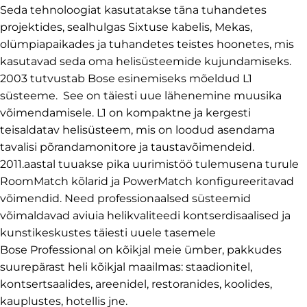
Seda tehnoloogiat kasutatakse täna tuhandetes
projektides, sealhulgas Sixtuse kabelis, Mekas,
olümpiapaikades ja tuhandetes teistes hoonetes, mis
kasutavad seda oma helisüsteemide kujundamiseks.
2003 tutvustab Bose esinemiseks mõeldud L1
süsteeme. See on täiesti uue lähenemine muusika
võimendamisele. L1 on kompaktne ja kergesti
teisaldatav helisüsteem, mis on loodud asendama
tavalisi põrandamonitore ja taustavõimendeid.
2011.aastal tuuakse pika uurimistöö tulemusena turule
RoomMatch kõlarid ja PowerMatch konfigureeritavad
võimendid. Need professionaalsed süsteemid
võimaldavad aviuia helikvaliteedi kontserdisaalised ja
kunstikeskustes täiesti uuele tasemele
Bose Professional on kõikjal meie ümber, pakkudes
suurepärast heli kõikjal maailmas: staadionitel,
kontsertsaalides, areenidel, restoranides, koolides,
kauplustes, hotellis jne.