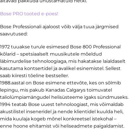
aitavad pakkuda unustamatuid hetki.
Bose PRO tooted e-poes!
Bose Professionali ajaloost võib välja tuua järgmised
saavutused:
1972 tuuakse turule esimesed Bose 800 Professional
kõlarid – spetsiaalselt muusikutele mõeldud
läbimurdelise tehnoloogiaga, mis hakatakse laialdaselt
kasutama kontsertidel ja avalikel esinemistel. Sellest
saab kiiresti tõeline bestseller.
1988.aastal on Bose esimene ettevõte, kes on sõlmib
lepingu, mis pakub Kanadas Calgarys toimuvatel
taliolümpiamängudel helisüsteeme igaks sündmuseks.
1994 teatab Bose uuest tehnoloogiast, mis võimaldab
akustilistel inseneridel ja nende klientidel kuulda heli,
mida kuulaja kogeb mõnel konkreetsel istekohal –
enne hoone ehitamist või heliseadmete paigaldamist.