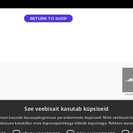
.
RETURN TO SHOP
BOSE EDASIMÜÜJAD
OSTUI
See veebisait kasutab küpsiseid
isait kasutab kasutajakogemuse parandamiseks küpsiseid. Meie veebisaiti 
EESTI
Tellimi
nõustute kooskõlas meie küpsisepoliitikaga kõikide küpsistega.
Rohkem teave
LÄTI
Tagast