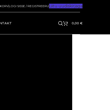
Liitu uudiskirjaga
IKORV
LOGI SISSE / REGISTREERU
NTAKT
0,00
€