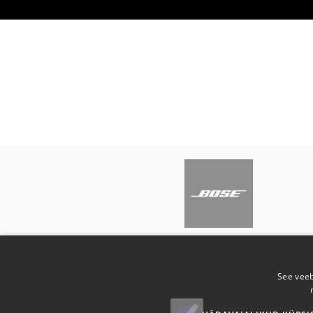
Leia omale meelepärased tooted meie e-poest
See veeb
Bose toodete maaletooja Eestis ja