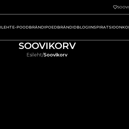
SOOV
ILEHT
E-POOD
BRÄNDIPOED
BRÄNDID
BLOGI
INSPIRATSIOON
KO
SOOVIKORV
Esileht
/
Soovikorv
u soovikorv on tühi.