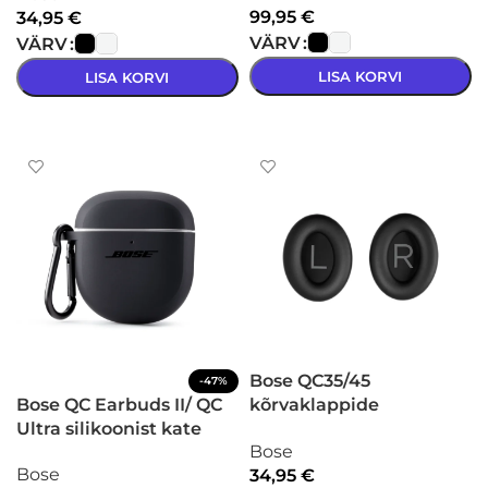
99,95
€
34,95
€
VÄRV
VÄRV
LISA KORVI
LISA KORVI
VALI
VALI
Bose QC35/45
-47%
Bose QC Earbuds II/ QC
kõrvaklappide
Ultra silikoonist kate
pehmendused,
Bose
komplekt
Bose
34,95
€