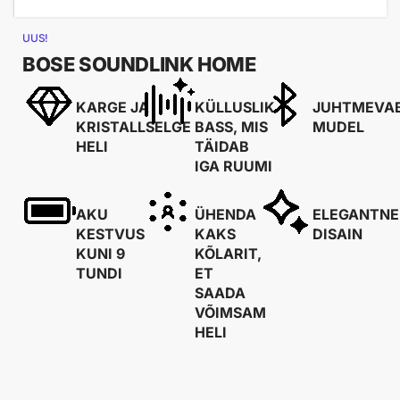
UUS!
BOSE SOUNDLINK HOME
KARGE JA
KÜLLUSLIK
JUHTMEVA
KRISTALLSELGE
BASS, MIS
MUDEL
HELI
TÄIDAB
IGA RUUMI
AKU
ÜHENDA
ELEGANTNE
KESTVUS
KAKS
DISAIN
KUNI 9
KÕLARIT,
TUNDI
ET
SAADA
VÕIMSAM
HELI