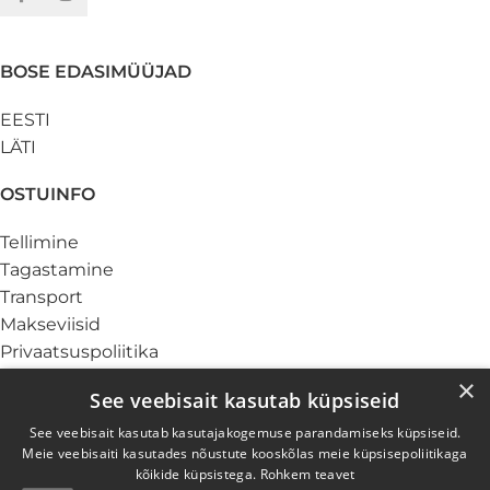
BOSE EDASIMÜÜJAD
EESTI
LÄTI
OSTUINFO
Tellimine
Tagastamine
Transport
Makseviisid
Privaatsuspoliitika
Küpsiste info
×
See veebisait kasutab küpsiseid
TEENUSED
See veebisait kasutab kasutajakogemuse parandamiseks küpsiseid.
Meie veebisaiti kasutades nõustute kooskõlas meie küpsisepoliitikaga
Ärikliendile
kõikide küpsistega.
Rohkem teavet