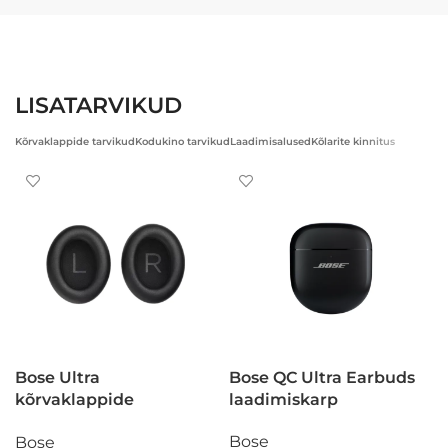
LISATARVIKUD
Kõrvaklappide tarvikud
Kodukino tarvikud
Laadimisalused
Kõlarite kinnitus
Bose Ultra
Bose QC Ultra Earbuds
kõrvaklappide
laadimiskarp
pehmendused,
Bose
Bose
komplekt