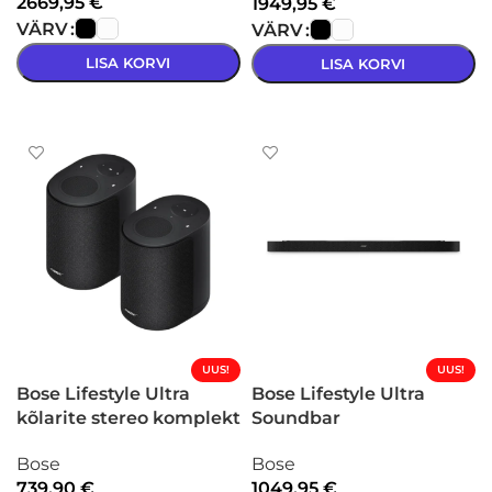
2669,95
€
1949,95
€
VÄRV
VÄRV
LISA KORVI
LISA KORVI
VALI
VALI
UUS!
UUS!
Bose Lifestyle Ultra
Bose Lifestyle Ultra
kõlarite stereo komplekt
Soundbar
Bose
Bose
739,90
€
1049,95
€