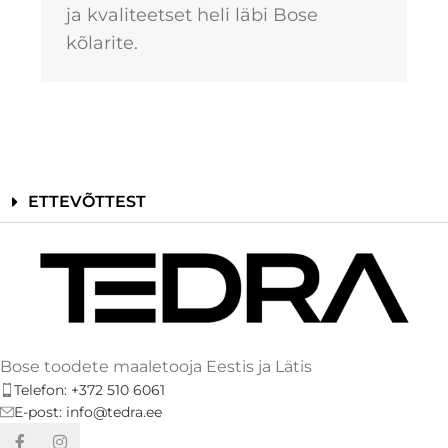
ja kvaliteetset heli läbi Bose
kõlarite.
ETTEVÕTTEST
Bose toodete maaletooja Eestis ja Lätis
Telefon: +372 510 6061
E-post: info@tedra.ee