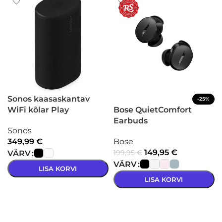
Sonos kaasaskantav
-25%
WiFi kõlar Play
Bose QuietComfort
Earbuds
Sonos
349,99
€
Bose
149,95
€
199,95
€
VÄRV
VÄRV
LISA KORVI
LISA KORVI
VALI
VALI