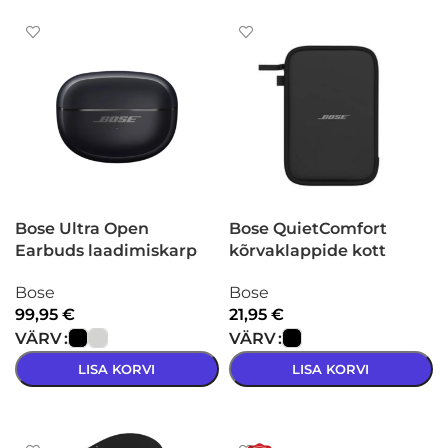
Bose Ultra Open
Bose QuietComfort
Earbuds laadimiskarp
kõrvaklappide kott
Bose
Bose
99,95
€
21,95
€
VÄRV
VÄRV
LISA KORVI
LISA KORVI
VALI
VALI