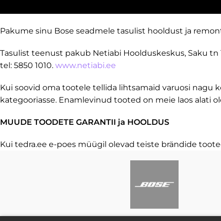
BOSE TOODETE HOOLDUS JA REMONT
Pakume sinu Bose seadmele tasulist hooldust ja remonti
Tasulist teenust pakub Netiabi Hoolduskeskus, Saku tn 13
tel: 5850 1010.
www.netiabi.ee
Kui soovid oma tootele tellida lihtsamaid varuosi nagu 
kategooriasse. Enamlevinud tooted on meie laos alati o
MUUDE TOODETE GARANTII ja HOOLDUS
Kui tedra.ee e-poes müügil olevad teiste brändide toot