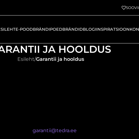
SOOVI
ESILEHT
E-POOD
BRÄNDIPOED
BRÄNDID
BLOGI
INSPIRATSIOON
KON
ARANTII JA HOOLDUS
Esileht
/
Garantii ja hooldus
2 aastane garantii. Pakume garantiid tedra.ee e-poest o
tanud toote mujalt, palume pöörduda garantii saamiseks
asutusjuhendit, sest toodete garantii kehtib vaid materja
ui see on kasutamise käigus kulunud! Garantii aluseks on 
ume pöörduda
garantii@tedra.ee