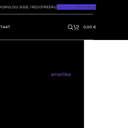
Liitu uudiskirjaga
KORV
LOGI SISSE / REGISTREERU
TAKT
0,00
€
stetud toodele ja meie
ametlike
 toote müünud ettevõtte poole.
li- või valmistusvigade korral.
ostutšekk/arve.