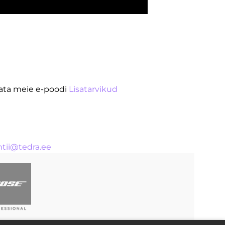
vaata meie e-poodi
Lisatarvikud
ntii@tedra.ee