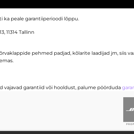
 ka peale garantiiperioodi lõppu.
, 11314 Tallinn
kõrvaklappide pehmed padjad, kõlarite laadijad jm, siis 
lemas.
ed vajavad garantiid või hooldust, palume pöörduda
gara