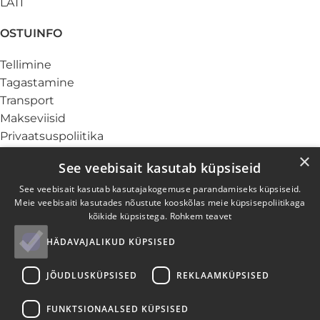
LÄTI
OSTUINFO
Tellimine
Tagastamine
Transport
Makseviisid
Privaatsuspoliitika
Küpsiste info
×
See veebisait kasutab küpsiseid
TEENUSED
See veebisait kasutab kasutajakogemuse parandamiseks küpsiseid.
Meie veebisaiti kasutades nõustute kooskõlas meie küpsisepoliitikaga
Ärikliendile
kõikide küpsistega.
Rohkem teavet
Garantii ja hooldus
HÄDAVAJALIKUD KÜPSISED
Elektroonikajäätmed
Paigaldus
JÕUDLUSKÜPSISED
REKLAAMKÜPSISED
Järelmaks
Kinkekaardid
FUNKTSIONAALSED KÜPSISED