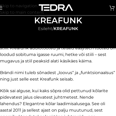
Skip to navigation
Skip to main content
KREAFUNK
Esileht
/
KREAFUNK
Kreafunk
on Taani disaini- ja elustiilibränd, mis ühendab
suurepärase heli, nutika funktsionaalsuse ja elegantse
stiili. Kreafunk audiotooted ja teised
easytech
tooted on
loodud sobituma igasse ruumi, hetke või stiili – sest
mugavus ja stiil peaksid alati käsikäes käima.
Brändi nimi tuleb sõnadest „loovus“ ja „funktsionaalsus“
ning just selle eest Kreafunk seisab.
Kõik sai alguse, kui kaks sõpra olid pettunud kõlarite
pidevatest jalus olevatest juhtmetest. Nende
lahendus? Elegantne kõlar laadimisalusega. See oli
aastal 2011 ja sellest ajast on palju muutunud, sest