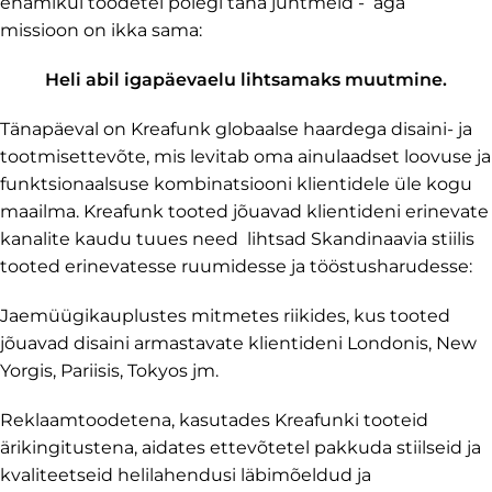
enamikul toodetel polegi täna juhtmeid - aga
missioon on ikka sama:
Heli abil igapäevaelu lihtsamaks muutmine.
Tänapäeval on Kreafunk globaalse haardega disaini- ja
tootmisettevõte, mis levitab oma ainulaadset loovuse ja
funktsionaalsuse kombinatsiooni klientidele üle kogu
maailma. Kreafunk tooted jõuavad klientideni erinevate
kanalite kaudu tuues need lihtsad Skandinaavia stiilis
tooted erinevatesse ruumidesse ja tööstusharudesse:
Jaemüügikauplustes mitmetes riikides, kus tooted
jõuavad disaini armastavate klientideni Londonis, New
Yorgis, Pariisis, Tokyos jm.
Reklaamtoodetena, kasutades Kreafunki tooteid
ärikingitustena, aidates ettevõtetel pakkuda stiilseid ja
kvaliteetseid helilahendusi läbimõeldud ja