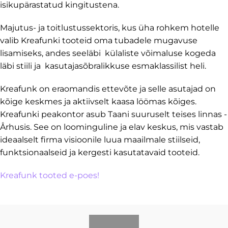
isikupärastatud kingitustena.
Majutus- ja toitlustussektoris, kus üha rohkem hotelle
valib Kreafunki tooteid oma tubadele mugavuse
lisamiseks, andes seeläbi külaliste võimaluse kogeda
läbi stiili ja kasutajasõbralikkuse esmaklassilist heli.
Kreafunk on eraomandis ettevõte ja selle asutajad on
kõige keskmes ja aktiivselt kaasa löömas kõiges.
Kreafunki peakontor asub Taani suuruselt teises linnas -
Århusis. See on loominguline ja elav keskus, mis vastab
ideaalselt firma visioonile luua maailmale stiilseid,
funktsionaalseid ja kergesti kasutatavaid tooteid.
Kreafunk tooted e-poes!