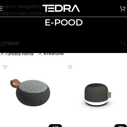
Skip to navigation
Skip to main content
E-POOD
Esileht
/
E-pood
Näitan kõik 5 tulemust
Filtrid
Kreafunk
Tühista filtrid