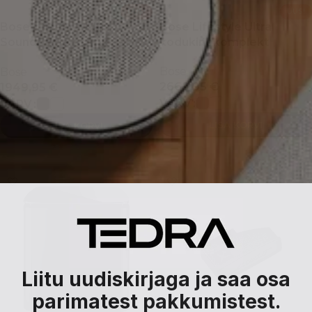
UUS!
UUS!
Bose Lifestyle Ultra
Bose Lifestyle Ultra
Soundbar ja bassikõlar
kodukinokomplekt
kodukinokomplekt
Bose
Bose
2669,95
€
1949,95
€
VÄRV
VÄRV
LISA KORVI
LISA KORVI
VALI
VALI
Liitu uudiskirjaga ja saa osa
parimatest pakkumistest.