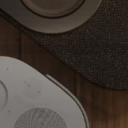
UUS!
UUS!
Bose Lifestyle Ultra
Bose Lifestyle Ultra
Soundbar
kõlarite stereo komplekt
Bose
Bose
1049,95
€
739,90
€
VÄRV
VÄRV
LISA KORVI
LISA KORVI
VALI
VALI