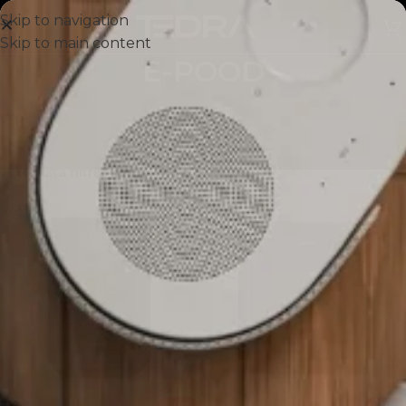
Skip to navigation
Skip to main content
E-POOD
Esileht
/
E-pood
Kuvatakse 1–12 tulemust 57-st
Filtrid
Bose
Tühista filtrid