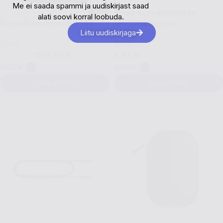
Me ei saada spammi ja uudiskirjast saad
Bose kõrvaklappide
-11%
alati soovi korral loobuda.
Bose Bassimoodul 700
lennukiadapter
Liitu uudiskirjaga
Bose
Bose
799,95
€
6,95
€
899,95
€
VÄRV
VÄRV
LISA KORVI
LISA KORVI
VALI
VALI