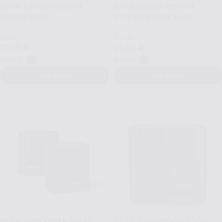
Bose kõrvaklappide
Bose QuietComfort
audiokaabel
kõrvaklappide karp
Bose
Bose
12,95
€
29,95
€
VÄRV
VÄRV
LISA KORVI
LISA KORVI
VALI
VALI
Bose surround kõlarid
Bose Bassimoodul 500