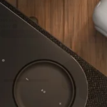
UUS!
UUS!
Bose Lifestyle Ultra kõlar
Bose Lifestyle Ultra
bassikõlar
Bose
369,95
€
Bose
929,95
€
VÄRV
VÄRV
LISA KORVI
LISA KORVI
VALI
VALI