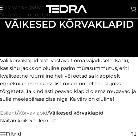
Skip to navigation
Skip to main content
VÄIKESED KÕRVAKLAPID
Kuidas leida omale sobivaimad
väikesed kõrvaklapid?
Vali kõrvaklapid alati vastavalt oma vajadusele. Kaalu,
kas sinu jaoks on oluline parim mürasummutus, eriti
kvaliteetne ruumiline heli või ootad sa klappidelt
ennekõike esmaklassilist mikrofoni, et töö sujuks
tõrgeteta. Ja kindlasti peavad klapid olema mugavad ja
sulle meelepärase disainiga. Ka värv on oluline!
Esileht
/
Kõrvaklapid
/
Väikesed kõrvaklapid
Näitan kõik 5 tulemust
Filtrid