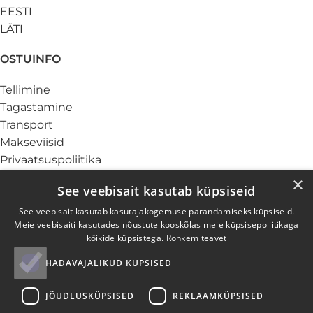
EESTI
LÄTI
OSTUINFO
Tellimine
Tagastamine
Transport
Makseviisid
Privaatsuspoliitika
Küpsiste info
×
See veebisait kasutab küpsiseid
TEENUSED
See veebisait kasutab kasutajakogemuse parandamiseks küpsiseid.
Meie veebisaiti kasutades nõustute kooskõlas meie küpsisepoliitikaga
Ärikliendile
kõikide küpsistega.
Rohkem teavet
Garantii ja hooldus
HÄDAVAJALIKUD KÜPSISED
Elektroonikajäätmed
Paigaldus
JÕUDLUSKÜPSISED
REKLAAMKÜPSISED
Järelmaks