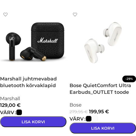
VALI
VALI
Marshall juhtmevabad
-29%
bluetooth kõrvaklapid
Bose QuietComfort Ultra
Minor IV
Earbuds_OUTLET toode
Marshall
Bose
129,00
€
199,95
€
279,95
€
VÄRV
VÄRV
LISA KORVI
LISA KORVI
VALI