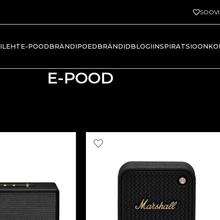
SOOV
ILEHT
E-POOD
BRÄNDIPOED
BRÄNDID
BLOGI
INSPIRATSIOON
KO
E-POOD
Näi
Marshall