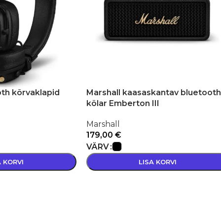
oth kõrvaklapid
Marshall kaasaskantav bluetooth
kõlar Emberton III
Marshall
179,00
€
VÄRV
A KORVI
LISA KORVI