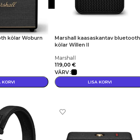
oth kõlar Woburn
Marshall kaasaskantav bluetooth
kõlar Willen II
Marshall
119,00
€
VÄRV
A KORVI
LISA KORVI