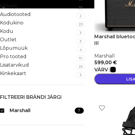
Kõlarid
35
Audiotooted
2
Kodukino
23
Kodu
3
Marshall blueto
Outlet
3
III
Lõpumüük
4
Marshall
Pro tooted
10
599,00
€
Lisatarvikud
25
VÄRV
Kinkekaart
3
LIS
FILTREERI BRÄNDI JÄRGI
Marshall
7