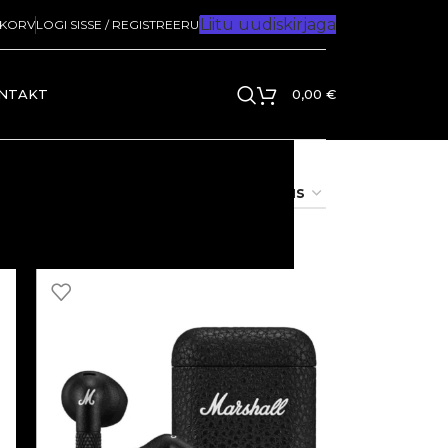
Liitu uudiskirjaga
IKORV
LOGI SISSE / REGISTREERU
NTAKT
0,00
€
ta
12
24
48