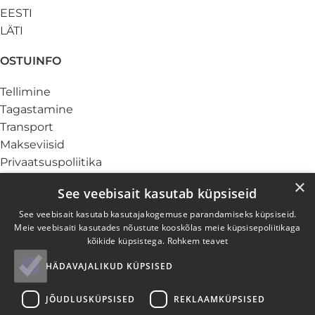
EESTI
LÄTI
OSTUINFO
Tellimine
Tagastamine
Transport
Makseviisid
Privaatsuspoliitika
Küpsiste info
×
See veebisait kasutab küpsiseid
TEENUSED
See veebisait kasutab kasutajakogemuse parandamiseks küpsiseid.
Meie veebisaiti kasutades nõustute kooskõlas meie küpsisepoliitikaga
Ärikliendile
kõikide küpsistega.
Rohkem teavet
Garantii ja hooldus
HÄDAVAJALIKUD KÜPSISED
Elektroonikajäätmed
Paigaldus
JÕUDLUSKÜPSISED
REKLAAMKÜPSISED
Järelmaks