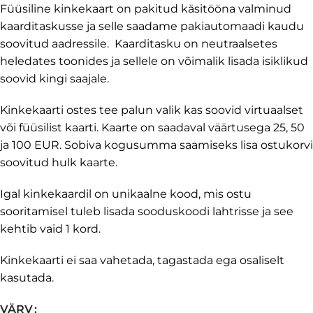
Füüsiline kinkekaart on pakitud käsitööna valminud
kaarditaskusse ja selle saadame pakiautomaadi kaudu
soovitud aadressile. Kaarditasku on neutraalsetes
heledates toonides ja sellele on võimalik lisada isiklikud
soovid kingi saajale.
Kinkekaarti ostes tee palun valik kas soovid virtuaalset
või füüsilist kaarti. Kaarte on saadaval väärtusega 25, 50
ja 100 EUR. Sobiva kogusumma saamiseks lisa ostukorvi
soovitud hulk kaarte.
Igal kinkekaardil on unikaalne kood, mis ostu
sooritamisel tuleb lisada sooduskoodi lahtrisse ja see
kehtib vaid 1 kord.
Kinkekaarti ei saa vahetada, tagastada ega osaliselt
kasutada.
VÄRV