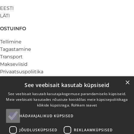
EESTI
LÄTI
OSTUINFO
Tellimine
Tagastamine
Transport
Makseviisid
Privaatsuspoliitika
Küpsiste info
×
See veebisait kasutab küpsiseid
TEENUSED
See veebisait kasutab kasutajakogemuse parandamiseks küpsiseid.
Meie veebisaiti kasutades nõustute kooskõlas meie küpsisepoliitikaga
Ärikliendile
kõikide küpsistega.
Rohkem teavet
Garantii ja hooldus
HÄDAVAJALIKUD KÜPSISED
Elektroonikajäätmed
Paigaldus
JÕUDLUSKÜPSISED
REKLAAMKÜPSISED