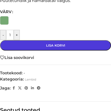
Puutetundlik ja hämardatav valgus.
VÄRV
-
+
LISA KORVI
Lisa soovikorvi
Tootekood:
-
Kategooria:
Lambid
Jaga:
Seotud tooted