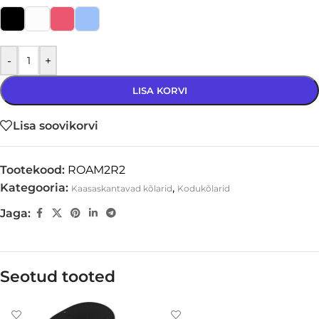
-
+
LISA KORVI
Lisa soovikorvi
Tootekood:
ROAM2R2
Kategooria:
,
Kaasaskantavad kõlarid
Kodukõlarid
Jaga:
Seotud tooted