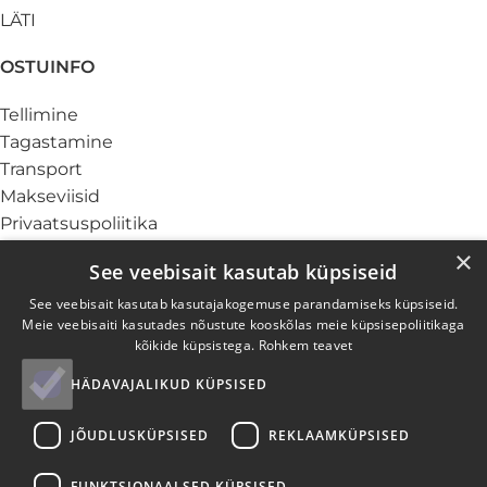
LÄTI
OSTUINFO
Tellimine
Tagastamine
Transport
Makseviisid
Privaatsuspoliitika
Küpsiste info
×
See veebisait kasutab küpsiseid
TEENUSED
See veebisait kasutab kasutajakogemuse parandamiseks küpsiseid.
Meie veebisaiti kasutades nõustute kooskõlas meie küpsisepoliitikaga
Ärikliendile
kõikide küpsistega.
Rohkem teavet
Garantii ja hooldus
HÄDAVAJALIKUD KÜPSISED
Elektroonikajäätmed
Paigaldus
JÕUDLUSKÜPSISED
REKLAAMKÜPSISED
Järelmaks
Kinkekaardid
FUNKTSIONAALSED KÜPSISED