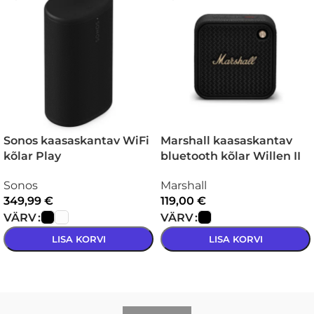
Sonos kaasaskantav WiFi
Marshall kaasaskantav
kõlar Play
bluetooth kõlar Willen II
Sonos
Marshall
349,99
€
119,00
€
VÄRV
VÄRV
LISA KORVI
LISA KORVI
VALI
VALI