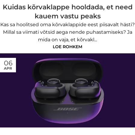
Kuidas kõrvaklappe hooldada, et need
kauem vastu peaks
Kas sa hoolitsed oma kõrvaklappide eest piisavalt hästi?
Millal sa viimati võtsid aega nende puhastamiseks? Ja
mida on vaja, et kõrvakl...
LOE ROHKEM
06
APR