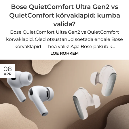
Bose QuietComfort Ultra Gen2 vs
QuietComfort kõrvaklapid: kumba
valida?
Bose QuietComfort Ultra Gen2 vs QuietComfort
kõrvaklapid. Oled otsustanud soetada endale Bose
kõrvaklapid — hea valik! Aga Bose pakub k...
LOE ROHKEM
08
APR