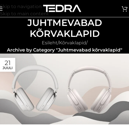
Skip to navigation
Skip to main content
JUHTMEVABAD
KÕRVAKLAPID
Esileht
/
Kõrvaklapid
/
Archive by Category "Juhtmevabad kõrvaklapid"
21
JUULI