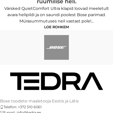
ruumilise heli.
Värsked QuietComfort Ultra klapid loovad meeletult
avara helipildi ja on saundi poolest Bose parimad.
Mürasummutuses neil vastast pole!...
LOE ROHKEM
Bose toodete maaletooja Eestis ja Lätis
Telefon: +372 510 6061
E-post: info@tedra.ee