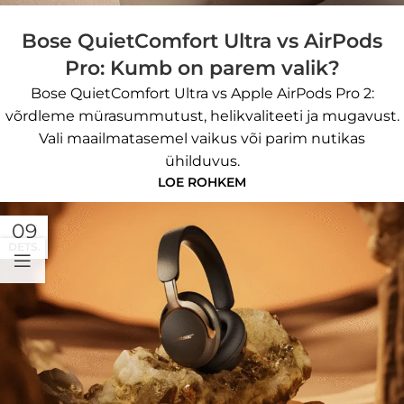
Bose QuietComfort Ultra vs AirPods
Pro: Kumb on parem valik?
Bose QuietComfort Ultra vs Apple AirPods Pro 2:
võrdleme mürasummutust, helikvaliteeti ja mugavust.
Vali maailmatasemel vaikus või parim nutikas
ühilduvus.
LOE ROHKEM
09
DETS.