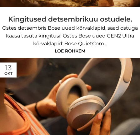
Kingitused detsembrikuu ostudele.
Ostes detsembris Bose uued kõrvaklapid, saad ostuga
kaasa tasuta kingitusi! Ostes Bose uued GEN2 Ultra
kõrvaklapid: Bose QuietCom...
LOE ROHKEM
13
OKT