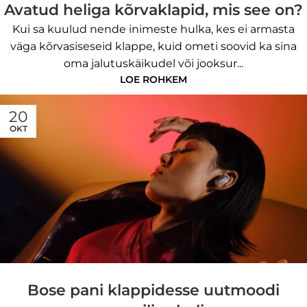
Avatud heliga kõrvaklapid, mis see on?
Kui sa kuulud nende inimeste hulka, kes ei armasta
väga kõrvasiseseid klappe, kuid ometi soovid ka sina
oma jalutuskäikudel või jooksur...
LOE ROHKEM
20
OKT
Bose pani klappidesse uutmoodi