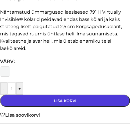
Nähtamatud ümmargused laesisesed 791 II Virtually
Invisible® kõlarid peidavad endas bassikõlari ja kaks
strateegiliselt paigutatud 2,5 cm kõrgsageduskõlarit,
mis tagavad ruumis ühtlase heli ilma suunamiseta.
Kvaliteetne ja avar heli, mis ületab enamiku teisi
laekõlareid.
VÄRV
-
+
LISA KORVI
Lisa soovikorvi