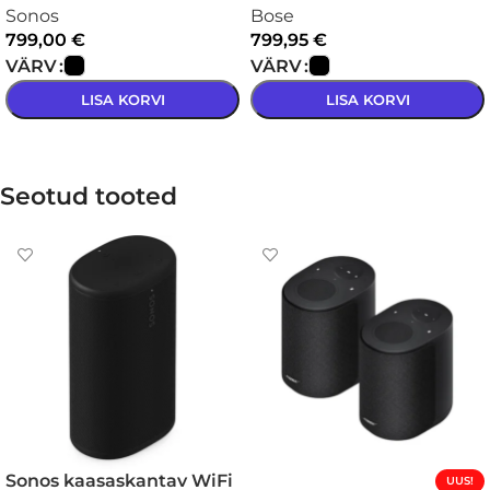
Sonos
Bose
799,00
€
799,95
€
VÄRV
VÄRV
LISA KORVI
LISA KORVI
VALI
VALI
Seotud tooted
Sonos kaasaskantav WiFi
UUS!