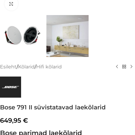
Suurenda
Esileht
/
Kõlarid
/
Hifi kõlarid
Bose 791 II süvistatavad laekõlarid
649,95
€
Bose parimad laekõlarid