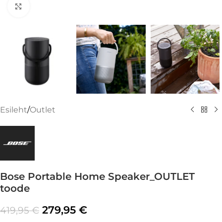
Suurenda
Esileht
/
Outlet
Bose Portable Home Speaker_OUTLET
toode
279,95
€
419,95
€