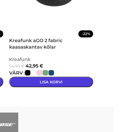
%
-22%
Kreafunk aGO 2 fabric
Bose Smart
kaasaskantav kõlar
Soundbar+ba
Kreafunk
Bose
42,95
€
849,
54,95
€
1049,90
€
VÄRV
VÄRV
LISA KORVI
L