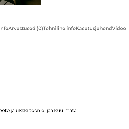
info
Arvustused (0)
Tehniline info
Kasutusjuhend
Video
ote ja ükski toon ei jää kuulmata.