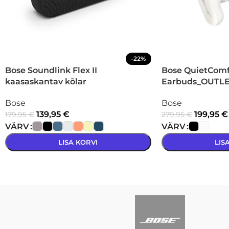
-22%
Bose Soundlink Flex II
Bose QuietComfo
kaasaskantav kõlar
Earbuds_OUTLE
Bose
Bose
139,95
€
199,95
€
179,95
€
279,95
€
VÄRV
VÄRV
LISA KORVI
LIS