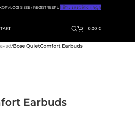
Liitu uudiskirjaga
KORV
LOGI SISSE / REGISTREERU
TAKT
0,00
€
avad
/
Bose QuietComfort Earbuds
fort Earbuds