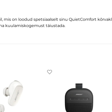
il, mis on loodud spetsiaalselt sinu QuietComfort kõrvak
oma kuulamiskogemust täiustada.