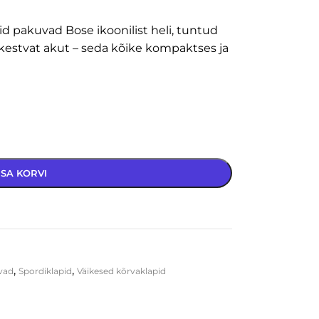
 pakuvad Bose ikoonilist heli, tuntud
kestvat akut – seda kõike kompaktses ja
ISA KORVI
,
,
vad
Spordiklapid
Väikesed kõrvaklapid