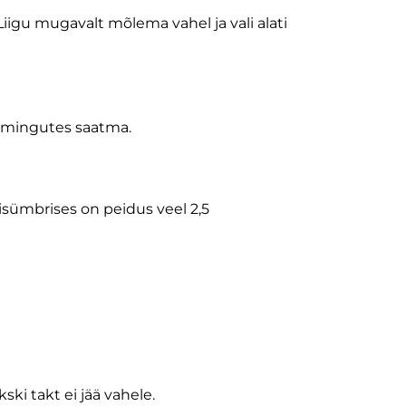
 Liigu mugavalt mõlema vahel ja vali alati
oimingutes saatma.
isümbrises on peidus veel 2,5
i takt ei jää vahele.