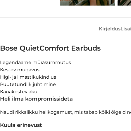
Kirjeldus
Lisa
Bose QuietComfort Earbuds
Legendaarne mürasummutus
Kestev mugavus
Higi- ja ilmastikukindlus
Puutetundlik juhtimine
Kauakestev aku
Heli ilma kompromissideta
Naudi rikkalikku helikogemust, mis tabab kõiki õigeid no
Kuula erinevust