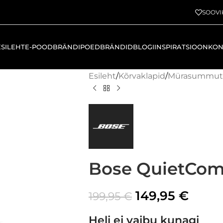
SOOVI
ESILEHT
E-POOD
BRÄNDIPOED
BRÄNDID
BLOGI
INSPIRATSIOON
KON
Esileht
/
Kõrvaklapid
/
Mürasummut
Bose QuietCom
149,95
€
199,95
€
Heli ei vaibu kunagi