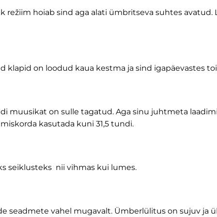
dlik režiim hoiab sind aga alati ümbritseva suhtes avatud.
Need klapid on loodud kaua kestma ja sind igapäevastes t
ndi muusikat on sulle tagatud. Aga sinu juhtmeta laadim
imiskorda kasutada kuni 31,5 tundi.
ks seiklusteks nii vihmas kui lumes.
 seadmete vahel mugavalt. Ümberlülitus on sujuv ja üksk