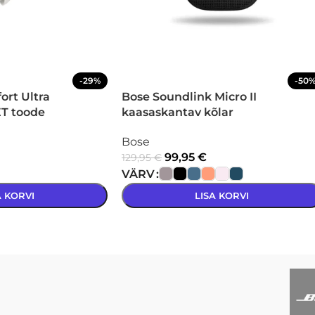
-29%
-50
rt Ultra
Bose Soundlink Micro II
T toode
kaasaskantav kõlar
Bose
99,95
€
129,95
€
VÄRV
A KORVI
LISA KORVI