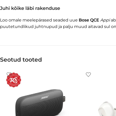
Juhi kõike läbi rakenduse
Loo omale meelepärased seaded uue
Bose QCE
Appi
ab
puutetundlikud juhtnupud ja palju muud aitavad sul 
Seotud tooted