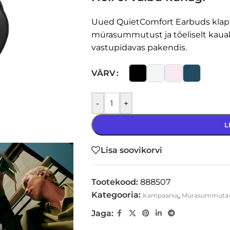
Uued QuietComfort Earbuds klapid
mürasummutust ja tõeliselt kaua
vastupidavas pakendis.
VÄRV
-
+
L
Lisa soovikorvi
Tootekood:
888507
Kategooria:
,
Kampaania
Mürasummuta
Jaga: