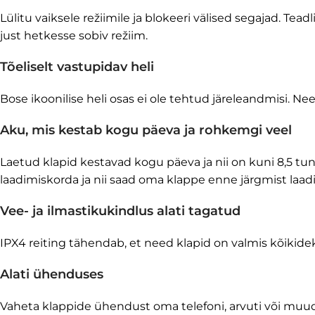
Lülitu vaiksele režiimile ja blokeeri välised segajad. Tea
just hetkesse sobiv režiim.
Tõeliselt vastupidav heli
Bose ikoonilise heli osas ei ole tehtud järeleandmisi. 
Aku, mis kestab kogu päeva ja rohkemgi veel
Laetud klapid kestavad kogu päeva ja nii on kuni 8,5 tu
laadimiskorda ja nii saad oma klappe enne järgmist laad
Vee- ja ilmastikukindlus alati tagatud
IPX4 reiting tähendab, et need klapid on valmis kõikide
Alati ühenduses
Vaheta klappide ühendust oma telefoni, arvuti või muude