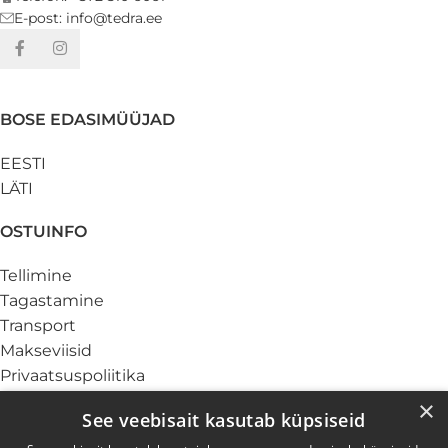
E-post: info@tedra.ee
BOSE EDASIMÜÜJAD
EESTI
LÄTI
OSTUINFO
Tellimine
Tagastamine
Transport
Makseviisid
Privaatsuspoliitika
Küpsiste info
×
See veebisait kasutab küpsiseid
TEENUSED