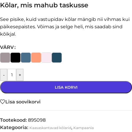
Kõlar, mis mahub taskusse
See pisike, kuid vastupidav kõlar mängib nii vihmas kui
päikesepaistes. Võimas ja selge heli, mis saadab sind
kõikjal.
VÄRV
-
+
LISA KORVI
Lisa soovikorvi
Tootekood:
895098
Kategooria:
,
Kaasaskantavad kõlarid
Kampaania