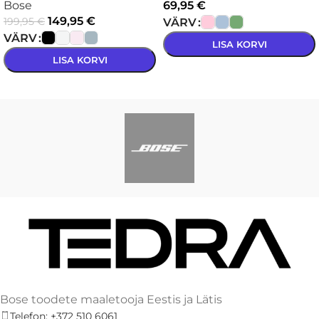
Bose
69,95
€
149,95
€
199,95
€
VÄRV
VÄRV
LISA KORVI
LISA KORVI
VALI
VALI
Bose toodete maaletooja Eestis ja Lätis
Telefon: +372 510 6061