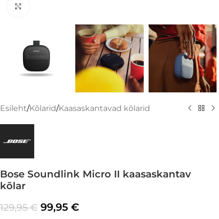
Suurenda
Esileht
/
Kõlarid
/
Kaasaskantavad kõlarid
Bose Soundlink Micro II kaasaskantav
kõlar
99,95
€
129,95
€