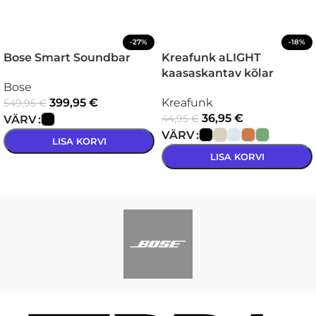
-27%
-18%
Bose Smart Soundbar
Kreafunk aLIGHT
kaasaskantav kõlar
Bose
399,95
€
Kreafunk
549,95
€
36,95
€
44,95
€
VÄRV
VÄRV
LISA KORVI
LISA KORVI
VALI
VALI