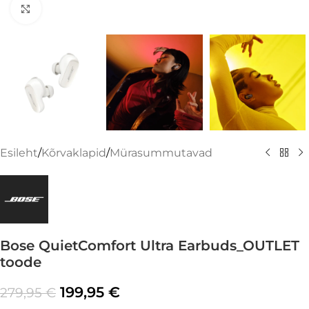
Suurenda
Esileht
/
Kõrvaklapid
/
Mürasummutavad
Bose QuietComfort Ultra Earbuds_OUTLET
toode
199,95
€
279,95
€