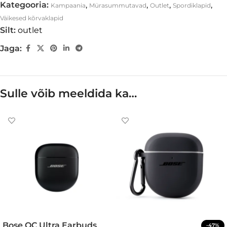
Kategooria:
,
,
,
,
Kampaania
Mürasummutavad
Outlet
Spordiklapid
Väikesed kõrvaklapid
Silt:
outlet
Jaga:
Sulle võib meeldida ka…
Bose QC Ultra Earbuds
-47%