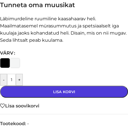
Tunneta oma muusikat
Läbimurdeline ruumiline kaasahaarav heli.
Maailmatasemel mürasummutus ja spetsiaalselt iga
kuulaja jaoks kohandatud heli. Disain, mis on nii mugav.
Seda lihtsalt peab kuulama.
VÄRV
-
+
LISA KORVI
Lisa soovikorvi
Tootekood:
-