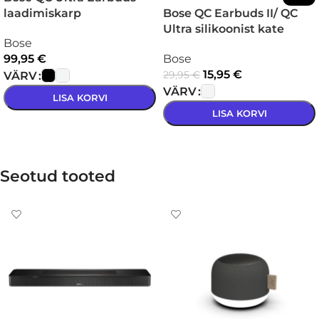
laadimiskarp
Bose QC Earbuds II/ QC
Ultra silikoonist kate
Bose
99,95
€
Bose
15,95
€
29,95
€
VÄRV
VÄRV
LISA KORVI
LISA KORVI
VALI
VALI
Seotud tooted