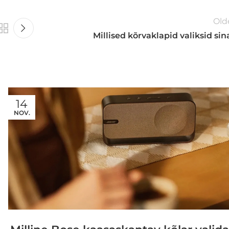
Old
Millised kõrvaklapid valiksid sin
14
NOV.