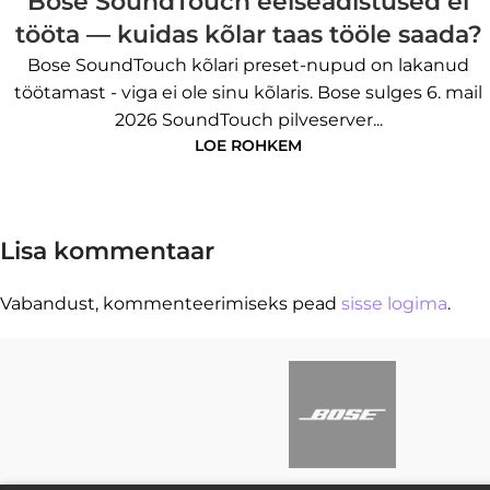
Bose SoundTouch eelseadistused ei
tööta — kuidas kõlar taas tööle saada?
Bose SoundTouch kõlari preset-nupud on lakanud
töötamast - viga ei ole sinu kõlaris. Bose sulges 6. mail
2026 SoundTouch pilveserver...
LOE ROHKEM
Lisa kommentaar
Vabandust, kommenteerimiseks pead
sisse logima
.