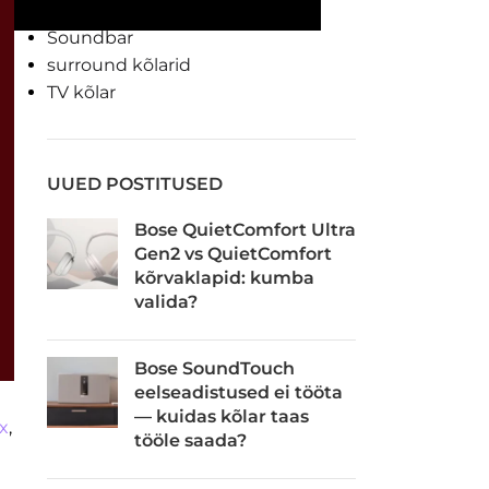
Mürasummutavad kõrvaklapid
Soundbar
surround kõlarid
TV kõlar
UUED POSTITUSED
Bose QuietComfort Ultra
Gen2 vs QuietComfort
kõrvaklapid: kumba
valida?
Bose SoundTouch
eelseadistused ei tööta
— kuidas kõlar taas
x
,
tööle saada?