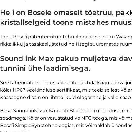
Heli on Bosele omaselt tõetruu, pak
kristallselgeid toone mistahes muus
Tänu Bose’i patenteeritud tehnoloogiatele, nagu Wavegu
rikkalikku ja tasakaalustatud heli isegi suuremates ruum
Soundlink Max
pakub muljetavaldava
tunnini ühe laadimisega.
See tähendab, et muusikat saab nautida kogu päeva jook
kõlaril IP67 veekindluse sertifikaat, mis teeb sellest kõlar
Kaasaegne disain on lihtne, kuid elegantne ja valid saab 
Bose Soundlink Max kasutab Bluetoothi ühendust, mi
seadmega. Kõlar on varustatud ka NFC-toega, mis võimald
Bose’i SimpleSynctehnoloogiat, mis võimaldab ühendada