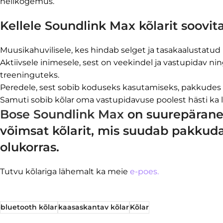
helikogemus.
Kellele Soundlink Max kõlarit soovit
Muusikahuvilisele, kes hindab selget ja tasakaalustatud 
Aktiivsele inimesele, sest on veekindel ja vastupidav nin
treeninguteks.
Peredele, sest sobib koduseks kasutamiseks, pakkudes 
Samuti sobib kõlar oma vastupidavuse poolest hästi ka 
Bose Soundlink Max
on suurepärane v
võimsat kõlarit, mis suudab pakkud
olukorras.
Tutvu kõlariga lähemalt ka meie
e-poes.
bluetooth kõlar
kaasaskantav kõlar
Kõlar