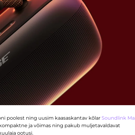
ooni poolest ning uusim kaasaskantav kõlar
Soundlink Ma
on kompaktne ja võimas ning pakub muljetavaldavat
uulaja ootusi.