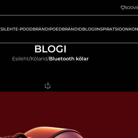
SOOVI
ESILEHT
E-POOD
BRÄNDIPOED
BRÄNDID
BLOGI
INSPIRATSIOON
KON
BLOGI
Esileht
/
Kõlarid
/
Bluetooth kõlar
ASKANTAV KÕLAR
,
KÕLARID
 Bose Soundlink Max
0
n jaanuar 24, 2025