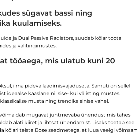
kudes sügavat bassi ning
ika kuulamiseks.
ide ja Dual Passive Radiators, suudab kõlar toota
ides ja välitingimustes.
t tööaega, mis ulatub kuni 20
sul, ilma pideva laadimisvajaduseta. Samuti on sellel
ist ideaalse kaaslane nii sise- kui välistingimustes.
klassikalise musta ning trendika sinise vahel.
s võimaldab mugavat juhtmevaba ühendust mis tahes
ab alati kiiret ja lihtsat ühendamist. Lisaks toetab see
 kõlari teiste Bose seadmetega, et luua veelgi võimsa