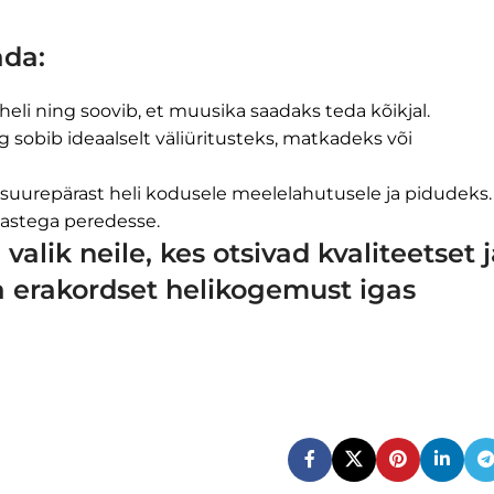
ada:
heli ning soovib, et muusika saadaks teda kõikjal.
g sobib ideaalselt väliüritusteks, matkadeks või
suurepärast heli kodusele meelelahutusele ja pidudeks.
lastega peredesse.
alik neile, kes otsivad kvaliteetset 
a erakordset helikogemust igas