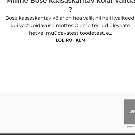
Milline Bose kaasaskantav kõlar valida
?
Bose kaasaskantav kõlar on hea valik nii heli kvaliteed
kui vastupidavuse mõttes.Oleme teinud ülevaate
hetkel müüdavatest toodetest, e...
LOE ROHKEM