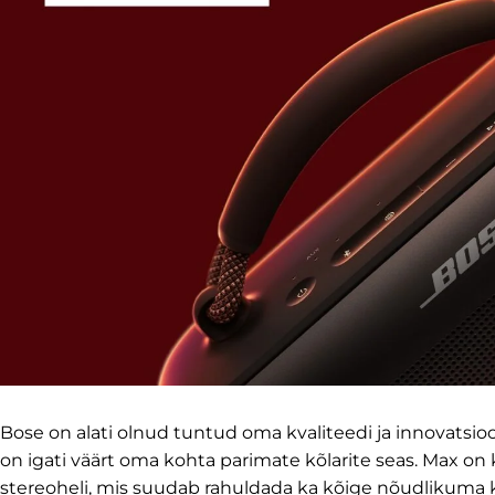
Bose on alati olnud tuntud oma kvaliteedi ja innovatsi
on igati väärt oma kohta parimate kõlarite seas. Max 
stereoheli, mis suudab rahuldada ka kõige nõudlikuma k