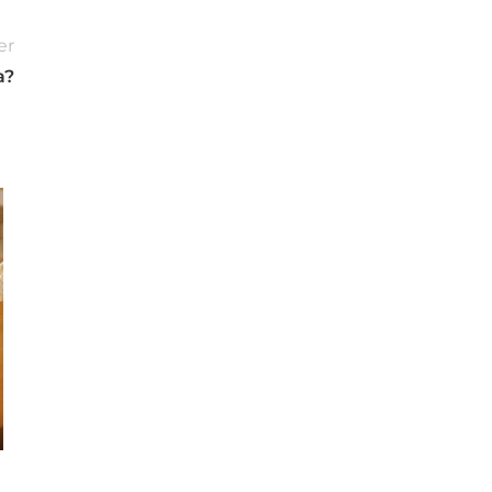
er
a?
10
OKT