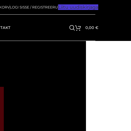
Liitu uudiskirjaga
KORV
LOGI SISSE / REGISTREERU
TAKT
0,00
€
RUBRIIGID
Bluetooth kõlar
Juhtmevabad kõrvaklapid
Kaasaskantav kõlar
Kodukino
kodukõlarid
kodukõlarid
Kõlarid
Kõrvaklapid