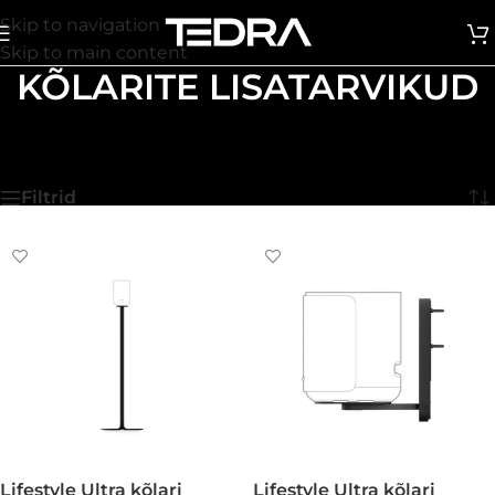
Skip to navigation
Skip to main content
KÕLARITE LISATARVIKUD
Esileht
/
Kõlarid
/
Kõlarite lisatarvikud
Näitan kõik 2 tulemust
Filtrid
Lifestyle Ultra kõlari
Lifestyle Ultra kõlari