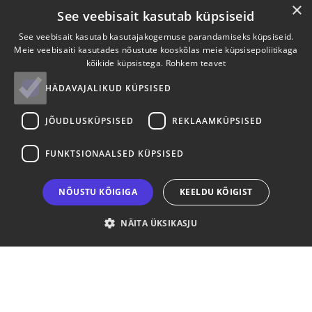
×
See veebisait kasutab küpsiseid
EESTI
See veebisait kasutab kasutajakogemuse parandamiseks küpsiseid.
LÄTI
Meie veebisaiti kasutades nõustute kooskõlas meie küpsisepoliitikaga
kõikide küpsistega.
Rohkem teavet
OSTUINFO
HÄDAVAJALIKUD KÜPSISED
Tellimine
JÕUDLUSKÜPSISED
REKLAAMKÜPSISED
Tagastamine
Transport
FUNKTSIONAALSED KÜPSISED
Makseviisid
Privaatsuspoliitika
Küpsiste info
NÕUSTU KÕIGIGA
KEELDU KÕIGIST
TEENUSED
NÄITA ÜKSIKASJU
E-pood
Ostukorv
Minu konto
Ärikliendile
Garantii ja hooldus
Elektroonikajäätmed
Paigaldus