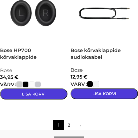
Bose HP700
Bose kõrvaklappide
kõrvaklappide
audiokaabel
pehmendused, komplekt
Bose
Bose
12,95
€
34,95
€
VÄRV
VÄRV
LISA KORVI
LISA KORVI
VALI
VALI
1
2
→