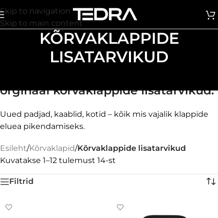
Skip to navigation
Skip to main content
KÕRVAKLAPPIDE
LISATARVIKUD
Siin kategoorias on kõik Bose
orginaal kõrvaklappide lisatarvikud.
Uued padjad, kaablid, kotid – kõik mis vajalik klappide
eluea pikendamiseks.
Esileht
/
Kõrvaklapid
/
Kõrvaklappide lisatarvikud
Kuvatakse 1–12 tulemust 14-st
Filtrid