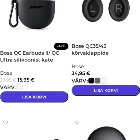
Bose QC35/45
-47%
Bose QC Earbuds II/ QC
kõrvaklappide
Ultra silikoonist kate
pehmendused, komplekt
Bose
Bose
34,95
€
15,95
€
29,95
€
VÄRV
VÄRV
LISA KORVI
LISA KORVI
VALI
VALI