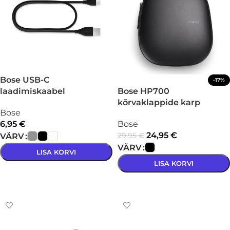
Bose USB-C
-17%
laadimiskaabel
Bose HP700
kõrvaklappide karp
Bose
6,95
€
Bose
24,95
€
29,95
€
VÄRV
VÄRV
LISA KORVI
LISA KORVI
VALI
VALI