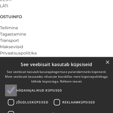
LÄTI
OSTUINFO
Tellimine
Tagastamine
Transport
Makseviisid
Privaatsuspoliitika
Küpsiste info
×
See veebisait kasutab küpsiseid
TEENUSED
See veebisait kasutab kasutajakogemuse parandamiseks küpsiseid.
Meie veebisaiti kasutades nõustute kooskõlas meie küpsisepoliitikaga
Ärikliendile
kõikide küpsistega.
Rohkem teavet
Garantii ja hooldus
HÄDAVAJALIKUD KÜPSISED
Elektroonikajäätmed
Paigaldus
JÕUDLUSKÜPSISED
REKLAAMKÜPSISED
Järelmaks
Kinkekaardid