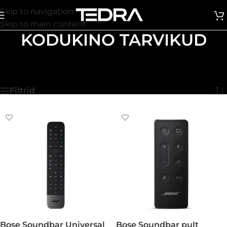
Skip to navigation
Skip to main content
KODUKINO TARVIKUD
Esileht
/
Lisatarvikud
/
Kodukino tarvikud
Näitan kõik 3 tulemust
Filtrid
Bose Soundbar Universal
Bose Soundbar pult