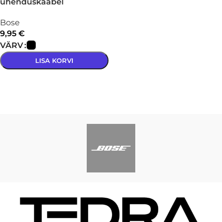
ühenduskaabel
Bose
9,95
€
VÄRV
LISA KORVI
VALI