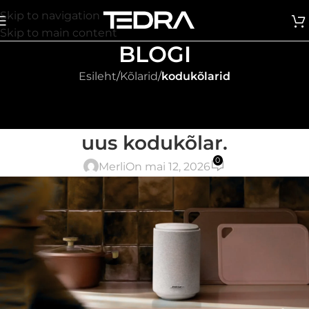
Skip to navigation
Skip to main content
BLOGI
Esileht
/
Kõlarid
/
kodukõlarid
KODUKÕLARID
,
KODUKINO
,
KÕLARID
,
SURROUND KÕLARID
Bose Lifestyle Ultra kõlar – sinu
uus kodukõlar.
0
Merli
On mai 12, 2026