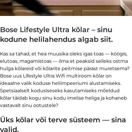
Bose Lifestyle Ultra kõlar
– sinu
kodune helilahendus algab siit.
Kas sa tahad, et hea muusika oleks igas toas — köögis,
elutoas, magamistoas — ilma et peaksid selleks ostma
hulga kõlareid või kõlarite peitmise pärast muretsema?
Bose uus Lifestyle Ultra Wifi multiroom kõlar on
ideaalne valik koduse heliimpeeriumi alustamiseks.
Spetsiaalselt kodusiseseks kasutamiseks mõeldud
kõlar täidab kogu sinu kodu imelise heliga ja kohaneb
vastavalt sinu ootustele?
Üks kõlar või terve süsteem — sina
valid.