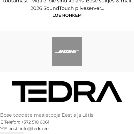
töötamast - viga ei ole sinu kõlaris. Bose sulges 6. mail
2026 SoundTouch pilveserver...
LOE ROHKEM
Bose toodete maaletooja Eestis ja Lätis
Telefon: +372 510 6061
E-post: info@tedra.ee