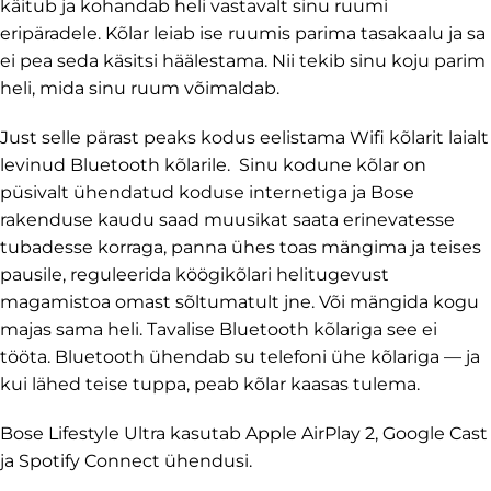
käitub ja kohandab heli vastavalt sinu ruumi
eripäradele. Kõlar leiab ise ruumis parima tasakaalu ja sa
ei pea seda käsitsi häälestama. Nii tekib sinu koju parim
heli, mida sinu ruum võimaldab.
Just selle pärast peaks kodus eelistama Wifi kõlarit laialt
levinud Bluetooth kõlarile. Sinu kodune kõlar on
püsivalt ühendatud koduse internetiga ja Bose
rakenduse kaudu saad muusikat saata erinevatesse
tubadesse korraga, panna ühes toas mängima ja teises
pausile, reguleerida köögikõlari helitugevust
magamistoa omast sõltumatult jne. Või mängida kogu
majas sama heli. Tavalise Bluetooth kõlariga see ei
tööta. Bluetooth ühendab su telefoni ühe kõlariga — ja
kui lähed teise tuppa, peab kõlar kaasas tulema.
Bose Lifestyle Ultra kasutab Apple AirPlay 2, Google Cast
ja Spotify Connect ühendusi.