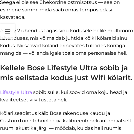
Seega ei ole see ühekordne ostmisotsus — see on
esimene samm, mida saab omas tempos edasi
kasvatada.
AirPlay 2 ühendus tagas sinu kodusele helile multiroom
lahenduses, mis võimaldab juhtida kõiki kõlareid sinu
kodus. Nii saavad kõlarid erinevates tubades korraga
mängida — või anda igale toale oma personaalse heli.
Kellele Bose Lifestyle Ultra sobib ja
mis eelistada kodus just Wifi kõlarit.
Lifestyle Ultra
sobib sulle, kui soovid oma koju head ja
kvaliteetset viivitusteta heli.
Kõlari seadistus käib Bose rakenduse kaudu ja
CustomTune tehnoloogia kalibreerib heli automaatselt
ruumi akustika järgi — mõõdab, kuidas heli ruumis