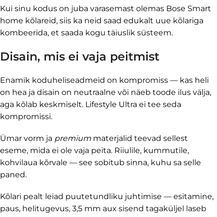
Kui sinu kodus on juba varasemast olemas Bose Smart
home kõlareid, siis ka neid saad edukalt uue kõlariga
kombeerida, et saada kogu täiuslik süsteem.
Disain, mis ei vaja peitmist
Enamik koduheliseadmeid on kompromiss — kas heli
on hea ja disain on neutraalne või näeb toode ilus välja,
aga kõlab keskmiselt. Lifestyle Ultra ei tee seda
kompromissi.
Ümar vorm ja
premium
materjalid teevad sellest
eseme, mida ei ole vaja peita. Riiulile, kummutile,
kohvilaua kõrvale — see sobitub sinna, kuhu sa selle
paned.
Kõlari pealt leiad puutetundliku juhtimise — esitamine,
paus, helitugevus, 3,5 mm aux sisend tagaküljel laseb