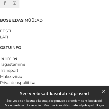
BOSE EDASIMÜÜJAD
EESTI
LÄTI
OSTUINFO
Tellimine
Tagastamine
Transport
Makseviisid
Privaatsuspoliitika
Küpsiste info
×
See veebisait kasutab küpsiseid
TEENUSED
See veebisait kasutab kasutajakogemuse parandamiseks küpsiseid.
Meie veebisaiti kasutades nõustute kooskõlas meie küpsisepoliitikaga