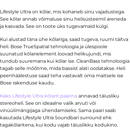
Lifestyle Ultra on kõlar, mis kohaneb sinu vajadustega.
See kõlar annab võimaluse sinu helisüsteemil areneda
ja kasvada. See on toote üks tugevamaid külgi.
Kui alustad täna ühe kõlariga, saad tugeva, ruumi täitva
heli. Bose TrueSpatial tehnoloogia ja ülespoole
suunatud kõlarielement loovad helikujundi, mis
tundub suuremana kui kõlar ise. CleanBass tehnoloogia
tagab selle mõõtme, mida bassist alati oodatakse. Heli
peenhäälestuse saad teha vastavalt oma maitsele ise
Bose rakenduse kaudu.
Kaks Lifestyle Ultra kõlarit paarina
annavad täiusliku
stereoheli. See on ideaalne valik arvuti või
vinüülimängijaga ühendamiseks. Sama paari saab
kasutada Lifestyle Ultra Soundbari surround ehk
tagakõlaritena, kui kodu vajab täiuslikku kodukino.